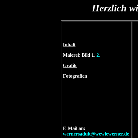
Herzlich w
Inhalt
Malerei
:
Bild
1
,
2,
Grafik
Fotografien
E-Mail an:
wernersadult@wewiewerner.de